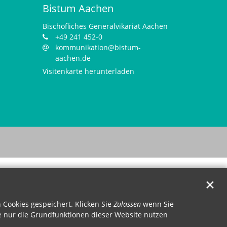
Bistum Aachen
Bischöfliches Generalvikariat Aachen
+49 241 452-0
kommunikation@bistum-
aachen.de
Visitenkarte herunterladen
✕
Cookies gespeichert. Klicken Sie
Zulassen
wenn Sie
 nur die Grundfunktionen dieser Website nutzen