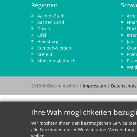
Regionen
Schw
Aachen-Stadt
Arbe
Aachen-Land
Fina
Düren
Flüch
Eifel
Inter
Heinsberg
Jahr
Kempen-Viersen
Öku
Krefeld
Polit
Mönchengladbach
Präv
Welt
2018 © Bistum Aachen |
Impressum
|
Datenschut
Ihre Wahlmöglichkeiten bezügl
Wir möchten Ihnen den bestmöglichen Service biet
alle Funktionen dieser Website unter Verwendung s
wollen.