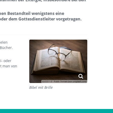
chen Bestandteil wenigstens eine
oder dem Gottesdienstleiter vorgetragen.
ielen
 Bücher.
i- oder
cht man von
(c) CC0 1.0 - Public Domain (von unsplash.com)
Bibel mit Brille