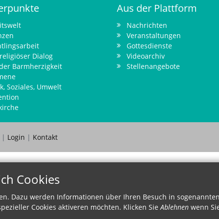
erpunkte
Aus der Plattform
itswelt
Nachrichten
nzen
Veranstaltungen
tlingsarbeit
Gottesdienste
religiöser Dialog
Videoarchiv
 der Barmherzigkeit
Stellenangebote
mene
ik, Soziales, Umwelt
ention
kirche
z
|
Login
|
Kontakt
ich Cookies
en. Dazu werden Informationen über Ihren Besuch in sogenannten 
pezieller Cookies aktiveren möchten. Klicken Sie
Ablehnen
wenn Sie