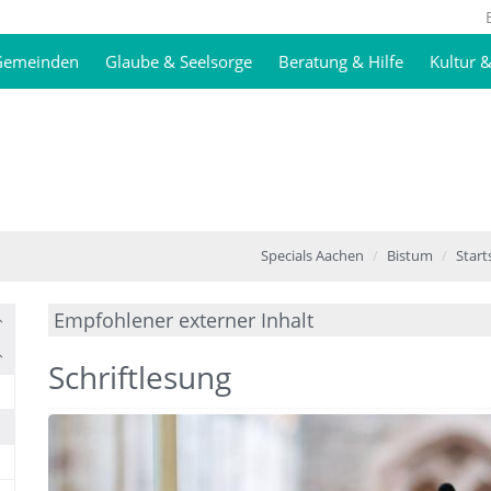
 Gemeinden
Glaube & Seelsorge
Beratung & Hilfe
Kultur 
Specials Aachen
Bistum
Start
Empfohlener externer Inhalt
Hier klicken für weitere Infos.
Schriftlesung