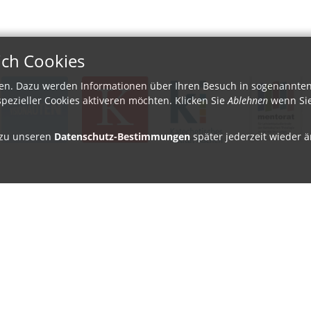
ich Cookies
en. Dazu werden Informationen über Ihren Besuch in sogenannten 
pezieller Cookies aktiveren möchten. Klicken Sie
Ablehnen
wenn Sie
e zu unseren
Datenschutz-Bestimmungen
später jederzeit wieder 
erpunkte
Aus der Plattform
itswelt
Nachrichten
nzen
Veranstaltungen
tlingsarbeit
Gottesdienste
religiöser Dialog
Videoarchiv
 der Barmherzigkeit
Stellenangebote