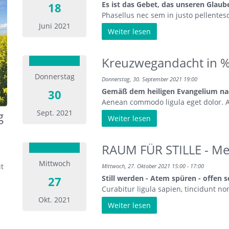
Es ist das Gebet, das unseren Gla
18
Phasellus nec sem in justo pellentesqu
Juni 2021
Weiter lesen
Kreuzwegandacht in %
Donnerstag
Donnerstag, 30. September 2021 19:00
Gemäß dem heiligen Evangelium na
30
Aenean commodo ligula eget dolor. A
g
Sept. 2021
Weiter lesen
RAUM FÜR STILLE - Me
Mittwoch
it
Mittwoch, 27. Oktober 2021 15:00 - 17:00
Still werden - Atem spüren - offen s
27
Curabitur ligula sapien, tincidunt non
Okt. 2021
Weiter lesen