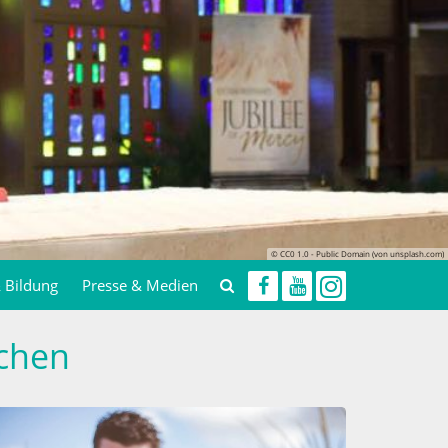
© CC0 1.0 - Public Domain (von pixabay.com)
& Bildung
Presse & Medien
chen