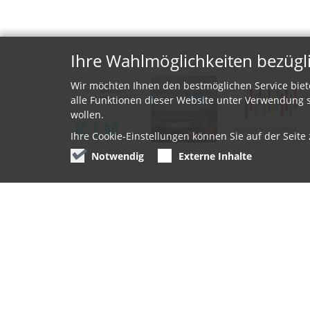
Ihre Wahlmöglichkeiten bezügl
Wir möchten Ihnen den bestmöglichen Service biet
alle Funktionen dieser Website unter Verwendung s
wollen.
Ihre Cookie-Einstellungen können Sie auf der Seit
Notwendig
Externe Inhalte
Regionen
Schw
Aachen-Stadt
Arbe
Aachen-Land
Fina
Düren
Flüch
Eifel
Inter
Heinsberg
Jahr