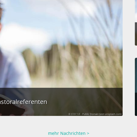
storalreferenten
© CC0 1.0 - Public Domain (von unsplash.com)
mehr Nachrichten >