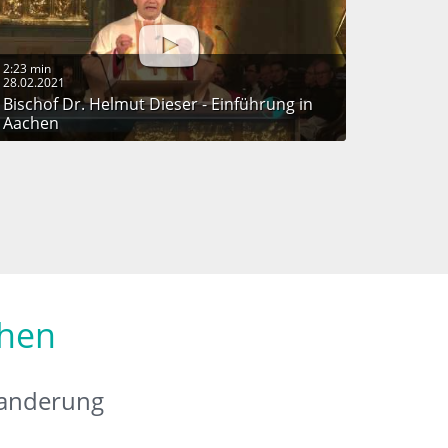
2:23 min
28.02.2021
Bischof Dr. Helmut Dieser - Einführung in
Aachen
chen
anderung