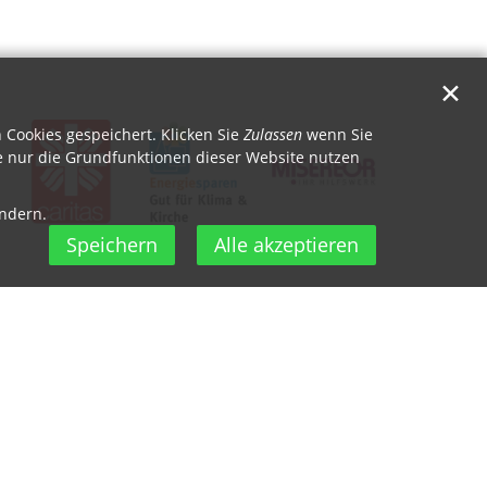
✕
Cookies gespeichert. Klicken Sie
Zulassen
wenn Sie
 nur die Grundfunktionen dieser Website nutzen
ändern.
Speichern
Alle akzeptieren
Bistum Aachen
Bischöfliches Generalvikariat Aachen
+49 241 452-0
kommunikation@bistum-
aachen.de
Visitenkarte herunterladen