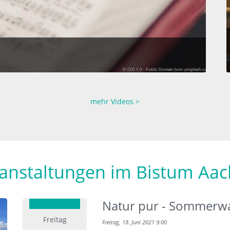
© CC0 1.0 - Public Domain (von unsplash.com)
mehr Videos >
anstaltungen im Bistum Aa
Natur pur - Sommerw
Freitag
Freitag, 18. Juni 2021 9:00