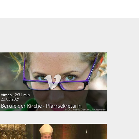
Vimeo - 2:31 min
23.03.2021
Berufe der Kirche - Pfarrsekretärin
© CC0 Public Domain / Pixabay.com