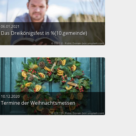
06.01.2021
Das Dreikönigsfest in %(10.gemeinde)
© CC0 1.0 - Public Domain (von unsplash.com)
10.12.2020
Termine der Weihnachtsmessen
© CC0 1.0 - Public Domain (von unsplash.com)